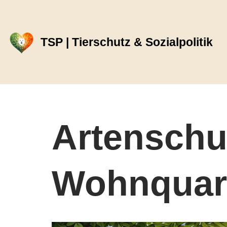
Zum
TSP | Tierschutz & Sozialpolitik
Inhalt
springen
Artenschut
Wohnquart