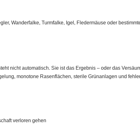
ler, Wanderfalke, Turmfalke, Igel, Fledermäuse oder bestimmt
ntsteht nicht automatisch. Sie ist das Ergebnis – oder das Vers
egelung, monotone Rasenflächen, sterile Grünanlagen und fehle
schaft verloren gehen