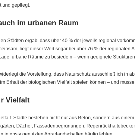
 und gepflegt.
n auch im urbanen Raum
en Städten ergab, dass über 40 % der jeweils regional vorkom
einsam, liegt dieser Wert sogar bei über 76 % der regionalen A
er Lage, urbane Räume zu besiedeln – wenn geeignete Strukture
widerlegt die Vorstellung, dass Naturschutz ausschließlich in 
e im Erhalt der biologischen Vielfalt spielen können – und müsse
 Vielfalt
vielfalt. Städte bestehen nicht nur aus Beton, sondern aus einem
gärten, Dächer, Fassadenbegrünungen, Regenrückhaltebecken und
n intensiv genutzten Agrarlandschaften häufig fehlen.